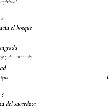
 espiritual
 2
acia el bosque
 sagrada
voy y demestvenniy
dad
tigua
 3
ita del sacerdote