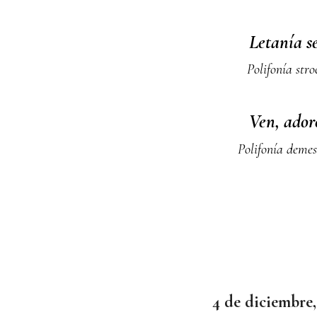
Letanía s
Polifonía st
Ven, ado
Polifonía deme
4 de diciembre