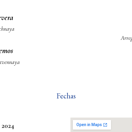
evera
rochnaya
Arreg
remos
stvennaya
Fechas
, 2024