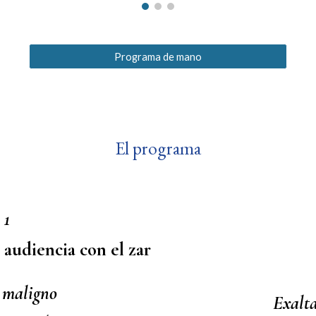
Programa de mano
El programa
 1
 audiencia con el zar
 maligno
Exalta