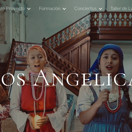
ro Proyecto
Formación
Conciertos
Taller de 
ip to main content
Skip to navigat
os Angelic