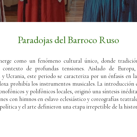
Paradojas del Barroco Ruso
merge como un fenómeno cultural único, donde tradici
contexto de profundas tensiones. Aislado de Europa,
a y Ucrania, este periodo se caracteriza por un énfasis en l
doxa prohibía los instrumentos musicales. La introducción 
onofónicos y polifónicos locales, originó una síntesis inédi
iones con himnos en eslavo eclesiástico y coreografías teatra
 política y el arte definieron una etapa irrepetible de la histo