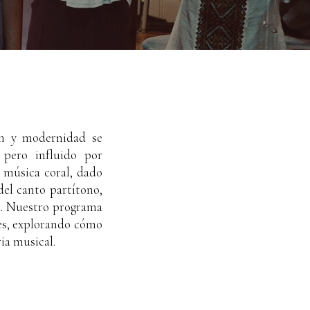
ón y modernidad se
 pero influido por
a música coral, dado
del canto partítono,
ta. Nuestro programa
les, explorando cómo
ria musical.