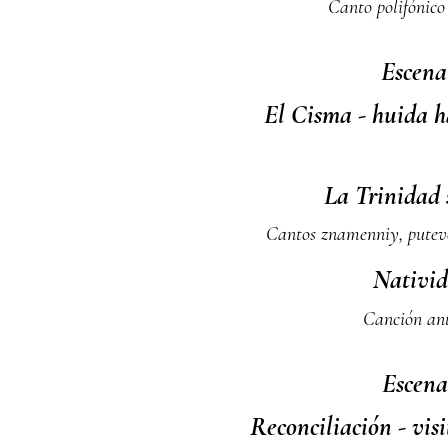
Canto polifónico
Escena
El Cisma - huida h
La Trinidad
Cantos znamenniy, pute
Nativi
Canción an
Escena
Reconciliación - vis