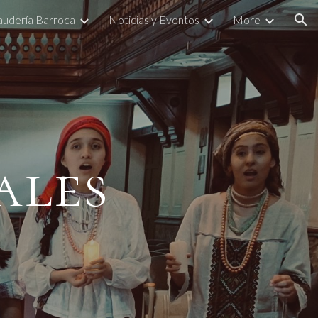
Laudería Barroca
Noticias y Eventos
More
ion
ales