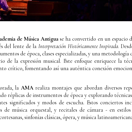
ademia de Música Antigua
se ha convertido en un espacio d
s del lente de la
Interpretación Históricamente Inspirada
. Desd
rumentos de época, clases especializadas, y una metodología 
icio de la expresión musical. Este enfoque enriquece la té
nto crítico, fomentando así una auténtica conexión emocion
orada, la
AMA
realiza montajes que
aborda
n
diversos rep
ando réplicas de instrumentos de época y explorando técnicas,
ntes significados y modos de escucha.
Estos conciertos in
as de música orquestal, y recitales de cámara - en estilo
cortesanas, sinfonías clásicas, ópera, y música latinoamericana