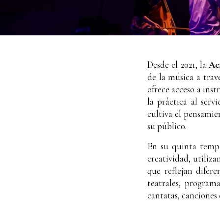
Desde el 2021, l
a
Ac
de la música a
travé
ofrece acceso a inst
la práctica al serv
cultiva el pensamie
su público.
En su quinta temp
creatividad, utiliz
que reflejan difere
teatrales, program
cantatas, canciones 