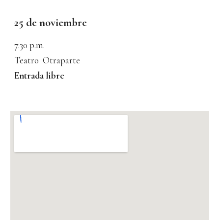
2
5
de
noviembre
7:30
p.m.
Teatro Otraparte
Entrada libre