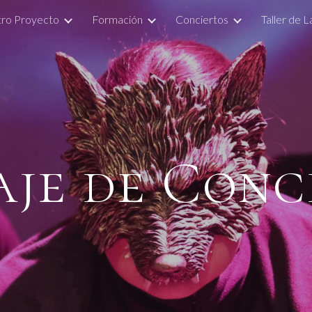
ro Proyecto
Formación
Conciertos
Taller de 
ip to main content
Skip to navigat
je de Conc