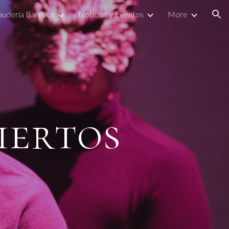
Laudería Barroca
Noticias y Eventos
More
ion
iertos