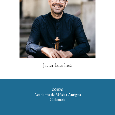
J
avier Lupiáñez
©202
6
Academia de Música Antigua
Colombia